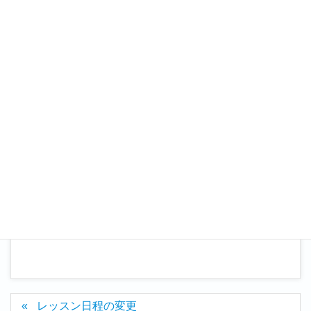
3月 8日 22日
※時間に変更有です。8日（10：00～11：30）
22日（13：00～14：30）
となります。
ブログ
カテゴリー
レッスン日程の変更