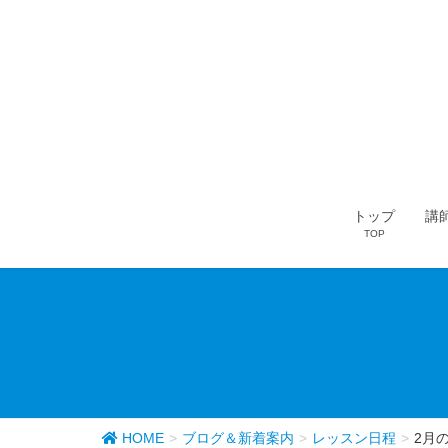
トップ
講
TOP
HOME
ブログ＆新着案内
レッスン日程
2月