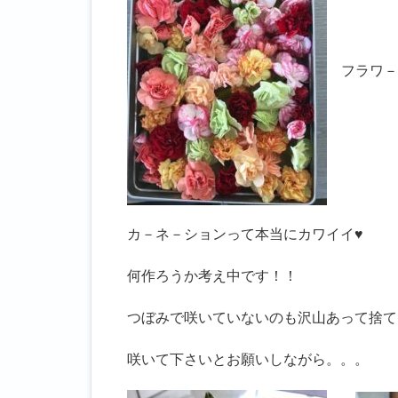
フラワ－BO
カ－ネ－ションって本当にカワイイ♥
何作ろうか考え中です！！
つぼみで咲いていないのも沢山あって捨て
咲いて下さいとお願いしながら。。。