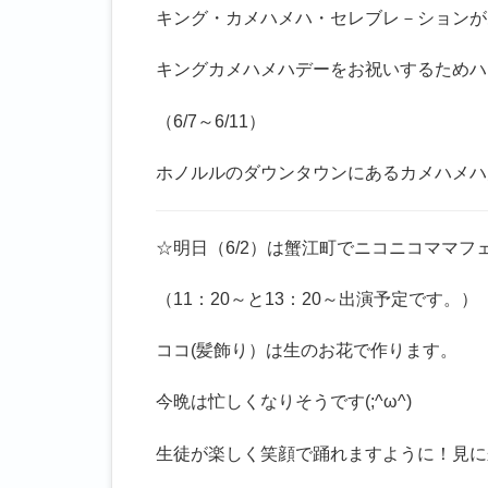
キング・カメハメハ・セレブレ－ションが
キングカメハメハデーをお祝いするためハ
（6/7～6/11）
ホノルルのダウンタウンにあるカメハメハ
☆明日（6/2）は蟹江町でニコニコママフ
（11：20～と13：20～出演予定です。）
ココ(髪飾り）は生のお花で作ります。
今晩は忙しくなりそうです(;^ω^)
生徒が楽しく笑顔で踊れますように！見に