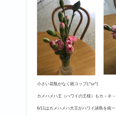
小さい花瓶がなく紙コップ(;^ω^)
カメハメハ王（ハワイの王様）もカ－ネ－
6/11はカメハメハ大王がハワイ諸島を統