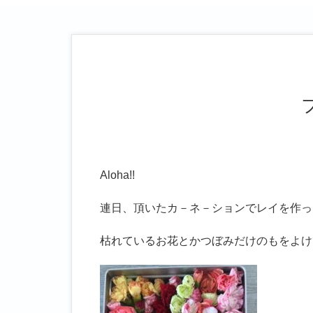
Aloha!!
連日、頂いたカ－ネ－ションでレイを作っ
枯れているお花とかつぼみだけのもをよけ